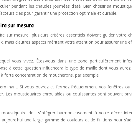
ticulier pendant les chaudes journées d’été. Bien choisir sa moustiqu
cteurs clés pour garantir une protection optimale et durable.
ire sur mesure
re sur mesure, plusieurs critères essentiels doivent guider votre ch
aux, mais d’autres aspects méritent votre attention pour assurer une ef
lequel vous vivez. Êtes-vous dans une zone particulièrement infe
nse à cette question influencera le type de maille dont vous aurez 
es à forte concentration de moucherons, par exemple.
déterminant. Si vous ouvrez et fermez fréquemment vos fenêtres ou 
r. Les moustiquaires enroulables ou coulissantes sont souvent privi
e moustiquaire doit s’intégrer harmonieusement à votre décor intér
t aujourd’hui une large gamme de couleurs et de finitions pour s’ad