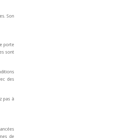
es. Son
ne porte
es sont
nditions
vec des
ez pas à
vancées
rmes de