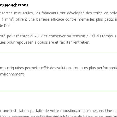
e les moucherons
nsectes minuscules, les fabricants ont développé des toiles en poly
s à 1 mm², offrent une barrière efficace contre même les plus petits 
 l’air.
aité pour résister aux UV et conserver sa tension au fil du temps. C
s pour repousser la poussière et faciliter l’entretien.
moustiquaires permet d’offrir des solutions toujours plus performant
environnement.
r une installation parfaite de votre moustiquaire sur mesure. Une er
de la protection ou créer des difficultés lors de l’installation. Voici 