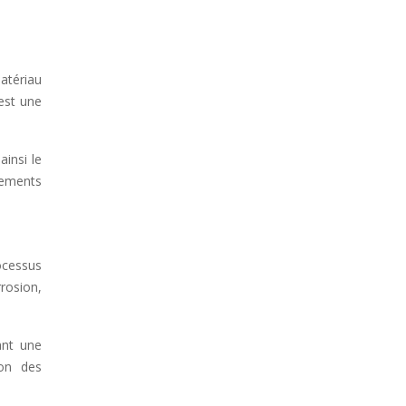
atériau
 est une
ainsi le
nements
ocessus
rosion,
ant une
ion des