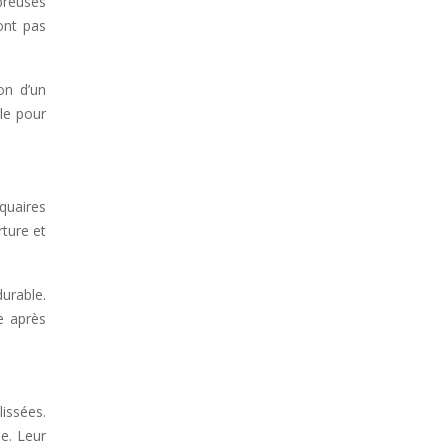
breuses
ont pas
on d’un
le pour
quaires
rture et
urable.
e après
lissées.
e. Leur