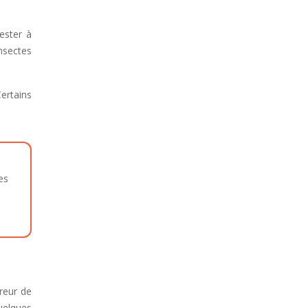
ester à
insectes
ertains
es
reur de
quelques