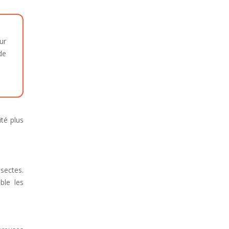
ur
de
ité plus
sectes.
ble les