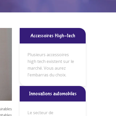
Accessoires High-tech
Plusieurs accessoires
high tech existent sur le
marché. Vous aurez
l'embarras du choix.
Innovations automobiles
sirables
Le secteur de
ritables