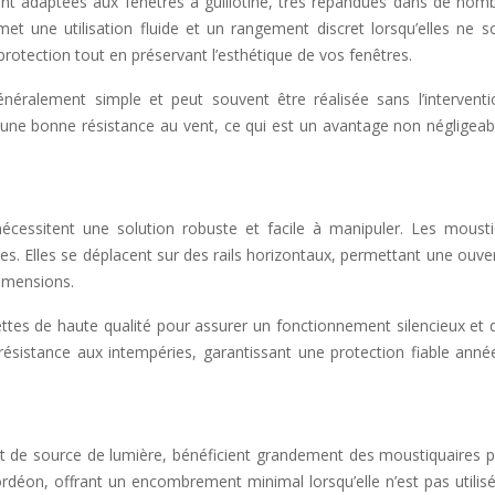
ent adaptées aux fenêtres à guillotine, très répandues dans de nom
et une utilisation fluide et un rangement discret lorsqu’elles ne s
protection tout en préservant l’esthétique de vos fenêtres.
généralement simple et peut souvent être réalisée sans l’interventi
une bonne résistance au vent, ce qui est un avantage non négligeab
nécessitent une solution robuste et facile à manipuler. Les mousti
s. Elles se déplacent sur des rails horizontaux, permettant une ouve
imensions.
tes de haute qualité pour assurer un fonctionnement silencieux et d
résistance aux intempéries, garantissant une protection fiable anné
 et de source de lumière, bénéficient grandement des moustiquaires p
déon, offrant un encombrement minimal lorsqu’elle n’est pas utilisé