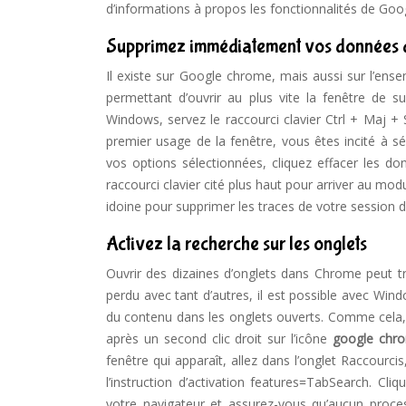
d’informations à propos les fonctionnalités de Go
Supprimez immédiatement vos données 
Il existe sur Google chrome, mais aussi sur l’en
permettant d’ouvrir au plus vite la fenêtre de s
Windows, servez le raccourci clavier Ctrl + Maj 
premier usage de la fenêtre, vous êtes incité à 
vos options sélectionnées, cliquez effacer les do
raccourci clavier cité plus haut pour arriver au mo
idoine pour supprimer les traces de votre session d
Activez la recherche sur les onglets
Ouvrir des dizaines d’onglets dans Chrome peut t
perdu avec tant d’autres, il est possible avec Wi
du contenu dans les onglets ouverts. Comme cela, e
après un second clic droit sur l’icône
google chr
fenêtre qui apparaît, allez dans l’onglet Raccourcis
l’instruction d’activation features=TabSearch. Cl
votre navigateur et assurez-vous qu’aucun proces