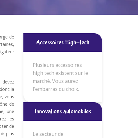
orge de
Accessoires High-tech
taines,
igateur
Plusieurs accessoires
high tech existent sur le
marché. Vous aurez
s devez
l'embarras du choix.
donc la
le, vous
cône de
Innovations automobiles
ne, une
rez les
oser de
ir plus
Le secteur de