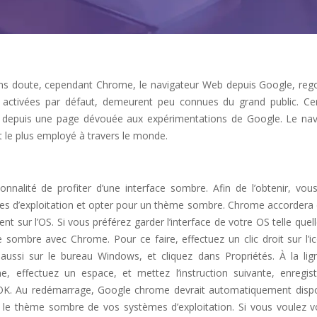
 sans doute, cependant Chrome, le navigateur Web depuis Google, reg
, activées par défaut, demeurent peu connues du grand public. Cer
es depuis une page dévouée aux expérimentations de Google. Le nav
t le plus employé à travers le monde.
onnalité de profiter d’une interface sombre. Afin de l’obtenir, vou
èmes d’exploitation et opter pour un thème sombre. Chrome accordera 
nt sur l’OS. Si vous préférez garder l’interface de votre OS telle quel
e sombre avec Chrome. Pour ce faire, effectuez un clic droit sur l’i
ussi sur le bureau Windows, et cliquez dans Propriétés. À la lig
ne, effectuez un espace, et mettez l’instruction suivante, enregist
r OK. Au redémarrage, Google chrome devrait automatiquement disp
le thème sombre de vos systèmes d’exploitation. Si vous voulez vo