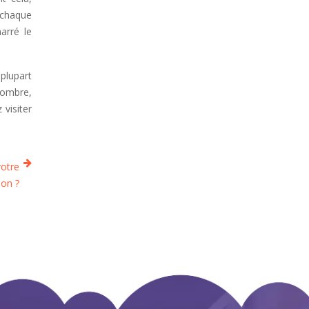
 chaque
arré le
 plupart
sombre,
 visiter
votre
ion ?