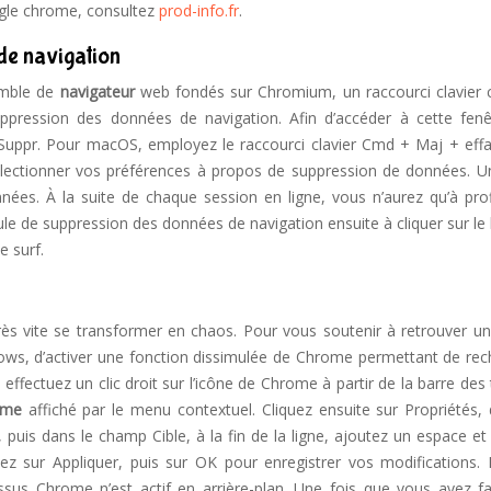
ogle chrome, consultez
prod-info.fr
.
de navigation
semble de
navigateur
web fondés sur Chromium, un raccourci clavier co
uppression des données de navigation. Afin d’accéder à cette fenê
+ Suppr. Pour macOS, employez le raccourci clavier Cmd + Maj + effa
sélectionner vos préférences à propos de suppression de données. Un
nnées. À la suite de chaque session en ligne, vous n’aurez qu’à prof
dule de suppression des données de navigation ensuite à cliquer sur l
e surf.
rès vite se transformer en chaos. Pour vous soutenir à retrouver un
ndows, d’activer une fonction dissimulée de Chrome permettant de rec
ffectuez un clic droit sur l’icône de Chrome à partir de la barre des
ome
affiché par le menu contextuel. Cliquez ensuite sur Propriétés, 
, puis dans le champ Cible, à la fin de la ligne, ajoutez un espace et
iquez sur Appliquer, puis sur OK pour enregistrer vos modifications.
sus Chrome n’est actif en arrière-plan. Une fois que vous avez fai