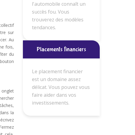
l'automobile connaît un
succès fou. Vous
trouverez des modèles
llectif
tendances.
tre sur
cer. Au
e fois,
Placements financiers
iter du
e bouton
Le placement financier
est un domaine assez
délicat. Vous pouvez vous
 onglet
faire aider dans vos
hercher
investissements.
 tâches,
dans la
 écrivez
 Fermez
t cela,