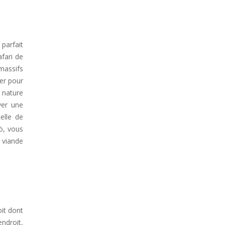
 parfait
afari de
massifs
er pour
e nature
ver une
elle de
iö, vous
 viande
oit dont
ndroit,