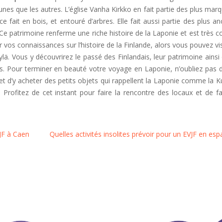
nes que les autres. L’église Vanha Kirkko en fait partie des plus mar
difice fait en bois, et entouré d’arbres. Elle fait aussi partie des plus a
. Ce patrimoine renferme une riche histoire de la Laponie et est très 
vos connaissances sur l’histoire de la Finlande, alors vous pouvez vis
lä. Vous y découvrirez le passé des Finlandais, leur patrimoine ainsi
ys. Pour terminer en beauté votre voyage en Laponie, n’oubliez pas 
 et d’y acheter des petits objets qui rappellent la Laponie comme la K
 Profitez de cet instant pour faire la rencontre des locaux et de fa
JF à Caen
Quelles activités insolites prévoir pour un EVJF en es