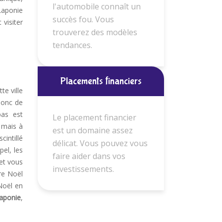
l'automobile connaît un
Laponie
succès fou. Vous
visiter
trouverez des modèles
tendances.
Placements financiers
te ville
donc de
bas est
Le placement financier
 mais à
est un domaine assez
intillé
délicat. Vous pouvez vous
pel, les
faire aider dans vos
 et vous
investissements.
re Noël
Noël en
Laponie
,