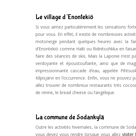
Le village d’Enontekiö
Si vous aimez particulièrement les sensations fortes
pour vous. En effet, il existe de nombreuses activi
motoneige pendant quelques heures avec la fam
d’Enontekiö comme Halti ou Ridnitsohkka en faisa
faire des séances de skis. Mais la Laponie n’est p
verdoyante et époustouflante, ainsi que de ma
impressionnante cascade d’eau, appelée Pihtsus
Kilpisjärvi en l’occurrence. Enfin, vous ne pouvez p
allez trouver de nombreux restaurants très cocoo
de renne, le bread cheese ou l’angélique.
La commune de Sodankylä
Outre les activités hivernales, la commune de Soda
vous devez vous rendre lorsque vous allez
visiter