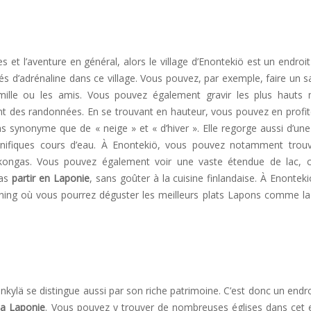
 et l’aventure en général, alors le village d’Enontekiö est un endroit
tés d’adrénaline dans ce village. Vous pouvez, par exemple, faire un s
ille ou les amis. Vous pouvez également gravir les plus hauts 
nt des randonnées. En se trouvant en hauteur, vous pouvez en profit
as synonyme que de « neige » et « d’hiver ». Elle regorge aussi d’un
gnifiques cours d’eau. À Enontekiö, vous pouvez notamment trou
kongas. Vous pouvez également voir une vaste étendue de lac, c
as
partir en Laponie
, sans goûter à la cuisine finlandaise. À Enontek
ning où vous pourrez déguster les meilleurs plats Lapons comme la
nkylä se distingue aussi par son riche patrimoine. C’est donc un endr
 la Laponie
. Vous pouvez y trouver de nombreuses églises dans cet e