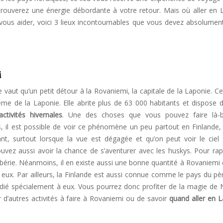
rouverez une énergie débordante à votre retour. Mais où aller en 
vous aider, voici 3 lieux incontournables que vous devez absolument 
i
ne vaut qu’un petit détour à la Rovaniemi, la capitale de la Laponie. Cet
me de la Laponie. Elle abrite plus de 63 000 habitants et dispose 
activités hivernales
. Une des choses que vous pouvez faire là-
, il est possible de voir ce phénomène un peu partout en Finlande,
t, surtout lorsque la vue est dégagée et qu’on peut voir le ciel sc
ouvez aussi avoir la chance de s’aventurer avec les huskys. Pour rap
Sibérie. Néanmoins, il en existe aussi une bonne quantité à Rovaniemi
eux. Par ailleurs, la Finlande est aussi connue comme le pays du pè
édié spécialement à eux. Vous pourrez donc profiter de la magie de 
d’autres activités à faire à Rovaniemi ou de savoir
quand aller en 