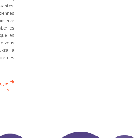
quantes.
nciennes
conservé
iter les
 que les
de vous
uksa, la
ire des
pagne
?