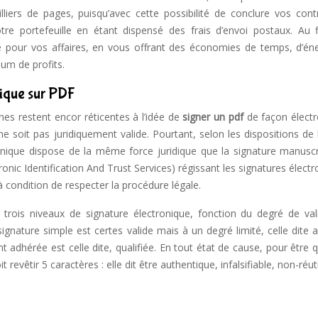
liers de pages, puisqu’avec cette possibilité de conclure vos cont
 portefeuille en étant dispensé des frais d’envoi postaux. Au fi
e pour vos affaires, en vous offrant des économies de temps, d’éne
mum de profits.
nique sur PDF
nes restent encor réticentes à l’idée de
signer un pdf
de façon électr
e soit pas juridiquement valide. Pourtant, selon les dispositions de l
nique dispose de la même force juridique que la signature manuscr
ic Identification And Trust Services) régissant les signatures élect
 à condition de respecter la procédure légale.
 trois niveaux de signature électronique, fonction du degré de vali
 signature simple est certes valide mais à un degré limité, celle dite
 adhérée est celle dite, qualifiée. En tout état de cause, pour être q
 revêtir 5 caractères : elle dit être authentique, infalsifiable, non-réuti