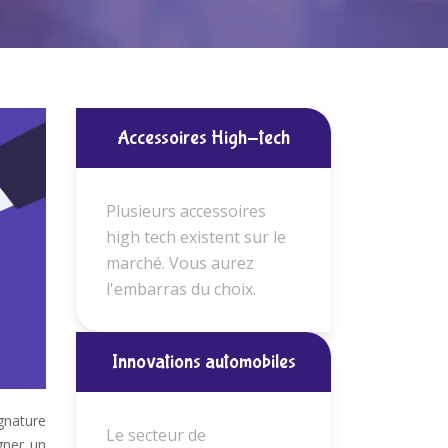
Accessoires High-tech
Plusieurs accessoires
high tech existent sur le
marché. Vous aurez
l'embarras du choix.
Innovations automobiles
gnature
Le secteur de
gner un