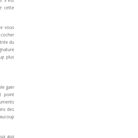
. Il est
de cette
ue vous
 cocher
ntrée du
gnature
up plus
ble gain
t point
ocuments
ins des
beaucoup
eux aux