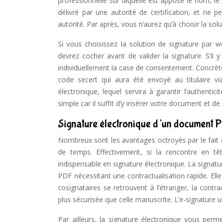
professionnelle sur laquelle est apposé le nom, le pré
délivré par une autorité de certification, et ne p
autorité. Par après, vous n’aurez qu’à choisir la solu
Si vous choisissez la solution de signature pa
devrez cocher avant de valider la signature. S’il
individuellement la case de consentement. Concrètem
code secert qui aura été envoyé au titulaire vi
électronique, lequel servira à garantir l’authenti
simple car il suffit d’y insérer votre document et de 
Signature électronique d’un document P
Nombreux sont les avantages octroyés par le fait
de temps. Effectivement, si la rencontre en tê
indispensable en signature électronique. La signat
PDF nécessitant une contractualisation rapide. El
cosignataires se retrouvent à l’étranger, la contr
plus sécurisée que celle manuscrite. L’e-signature ut
Par ailleurs, la signature électronique vous per