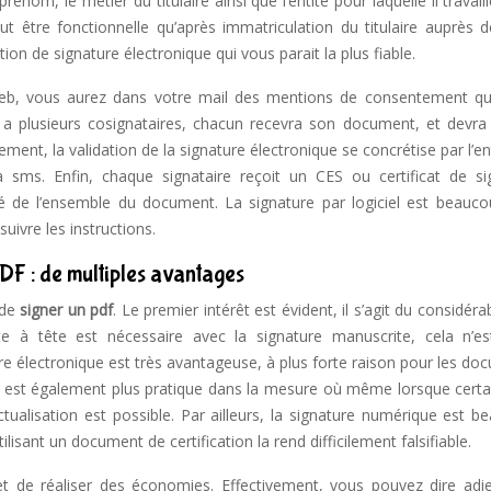
nom, le métier du titulaire ainsi que l’entité pour laquelle il travaille
eut être fonctionnelle qu’après immatriculation du titulaire auprès 
tion de signature électronique qui vous parait la plus fiable.
r web, vous aurez dans votre mail des mentions de consentement q
 y a plusieurs cosignataires, chacun recevra son document, et devra
ent, la validation de la signature électronique se concrétise par l’e
a sms. Enfin, chaque signataire reçoit un CES ou certificat de si
cité de l’ensemble du document. La signature par logiciel est beauco
suivre les instructions.
DF : de multiples avantages
 de
signer un pdf
. Le premier intérêt est évident, il s’agit du considéra
te à tête est nécessaire avec la signature manuscrite, cela n’es
ure électronique est très avantageuse, à plus forte raison pour les d
le est également plus pratique dans la mesure où même lorsque certa
actualisation est possible. Par ailleurs, la signature numérique est 
ilisant un document de certification la rend difficilement falsifiable.
met de réaliser des économies. Effectivement, vous pouvez dire adi