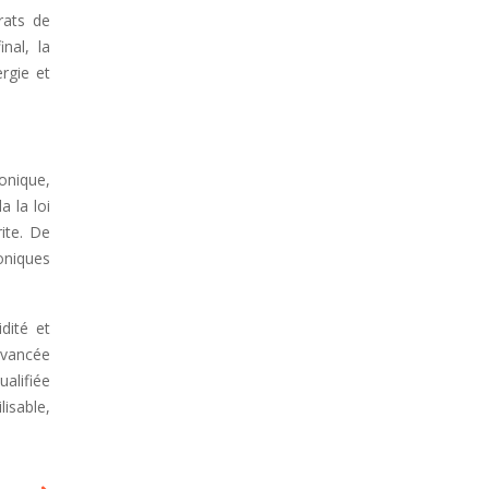
rats de
nal, la
rgie et
onique,
a la loi
ite. De
roniques
dité et
 avancée
ualifiée
lisable,