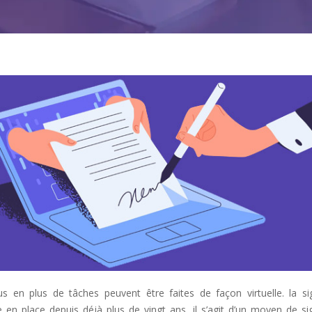
us en plus de tâches peuvent être faites de façon virtuelle. la si
e en place depuis déjà plus de vingt ans, il s’agit d’un moyen de si