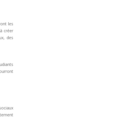
ont les
 à créer
ux, des
udiants
ourront
sociaux
utement