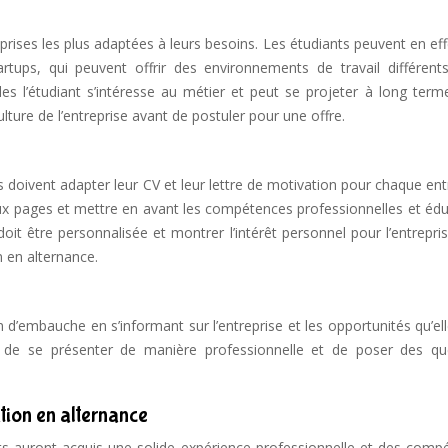
reprises les plus adaptées à leurs besoins. Les étudiants peuvent en eff
ups, qui peuvent offrir des environnements de travail différents.
es l’étudiant s’intéresse au métier et peut se projeter à long terme
ulture de l’entreprise avant de postuler pour une offre.
s doivent adapter leur CV et leur lettre de motivation pour chaque ent
eux pages et mettre en avant les compétences professionnelles et édu
 doit être personnalisée et montrer l’intérêt personnel pour l’entrepris
 en alternance.
en d’embauche en s’informant sur l’entreprise et les opportunités qu’ell
en, de se présenter de manière professionnelle et de poser des qu
ion en alternance
ants auront acquis une solide expérience professionnelle et des comp