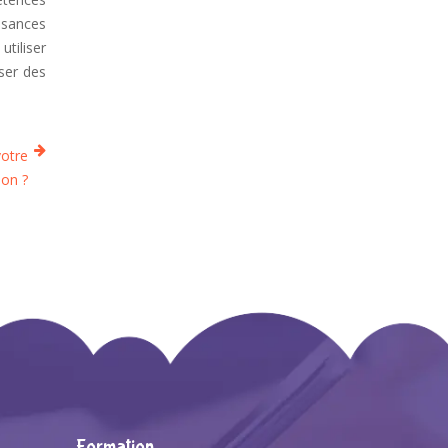
ssances
utiliser
oser des
votre
ion ?
Formation