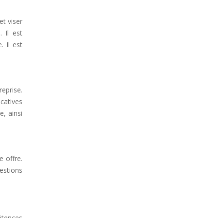
et viser
 Il est
. Il est
reprise.
catives
e, ainsi
e offre.
estions
étences