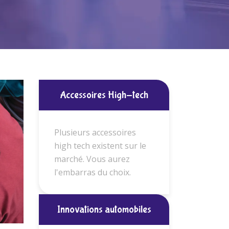
Accessoires High-tech
Plusieurs accessoires
high tech existent sur le
marché. Vous aurez
l'embarras du choix.
Innovations automobiles