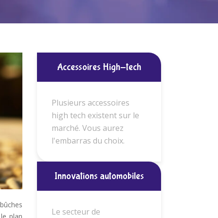
Accessoires High-tech
Plusieurs accessoires
high tech existent sur le
marché. Vous aurez
l'embarras du choix.
Innovations automobiles
 bûches
Le secteur de
le plan