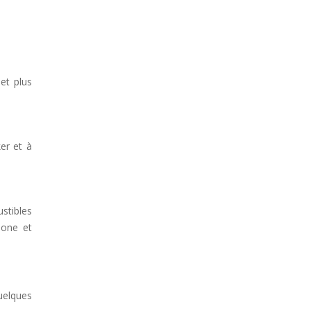
et plus
er et à
stibles
bone et
uelques