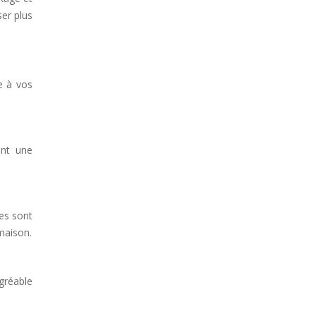
ser plus
e à vos
ent une
les sont
maison.
gréable