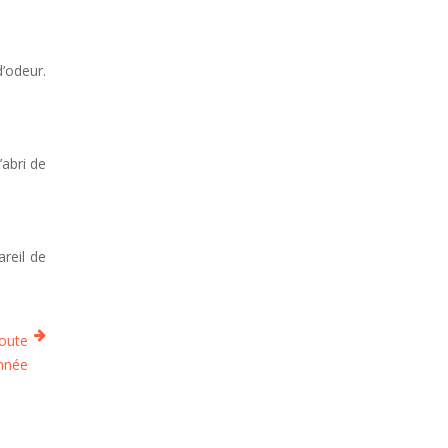
’odeur.
’abri de
areil de
toute
année