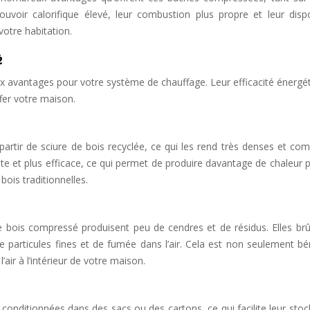
uvoir calorifique élevé, leur combustion plus propre et leur dispon
votre habitation.
é
 avantages pour votre système de chauffage. Leur efficacité énergét
ffer votre maison.
rtir de sciure de bois recyclée, ce qui les rend très denses et com
te et plus efficace, ce qui permet de produire davantage de chaleur 
ois traditionnelles.
e bois compressé produisent peu de cendres et de résidus. Elles brû
e particules fines et de fumée dans l’air. Cela est non seulement bé
’air à l’intérieur de votre maison.
nditionnées dans des sacs ou des cartons, ce qui facilite leur stoc