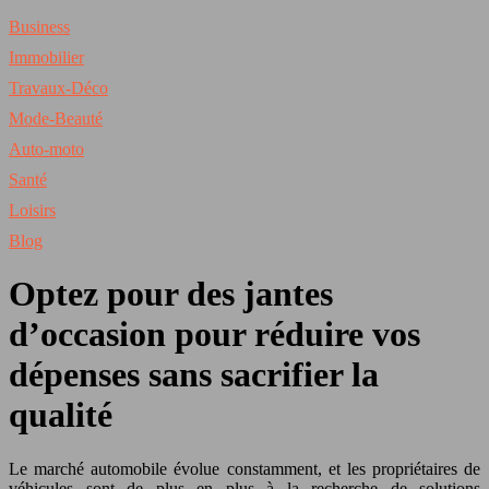
Business
Immobilier
Travaux-Déco
Mode-Beauté
Auto-moto
Santé
Loisirs
Blog
Optez pour des jantes
d’occasion pour réduire vos
dépenses sans sacrifier la
qualité
Le marché automobile évolue constamment, et les propriétaires de
véhicules sont de plus en plus à la recherche de solutions