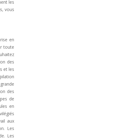
ment les
ns, vous
prise en
ir toute
uhaitez
tion des
s et les
pilation
e grande
ion des
types de
ules en
ilégiés
ail aux
on. Les
de. Les