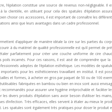
re, l’épilation constitue une source de revenus non-négligeable. Il 
 la clientèle, en utilisant pour cela des spatules d’épilation assur
 bien choisir ces accessoires, il est important de connaître les différen
isations ainsi que leurs avantages dans un cadre professionnel.
mettent d’appliquer de manière idéale la cire sur les parties du cor
recourir à du matériel de qualité professionnelle est qu’il permet de pré
l’étaler parfaitement pour créer une couche uniforme de cire chau
s poils incarnés. Pour ces raisons, il est aisé de comprendre que la
ofessionnels adeptes de l’épilation esthétique. Les modèles de spatu
 importants pour les esthéticiennes travaillant en institut. Il est pos
s tailles et formes, à acheter en gros par paquet de 50 ou de 100 exem
éutilisables fabriquées en bambou ou bien en inox sont aussi envisag
 recommandés pour assurer une hygiène irréprochable et faciliter les
r les divers produits d’épilation sans avoir besoin d’utiliser les mains
s d’infection. Très efficaces, elles servent à étaler au mieux le prod
. Les spatules sont également très pratiques pour doser le produit e