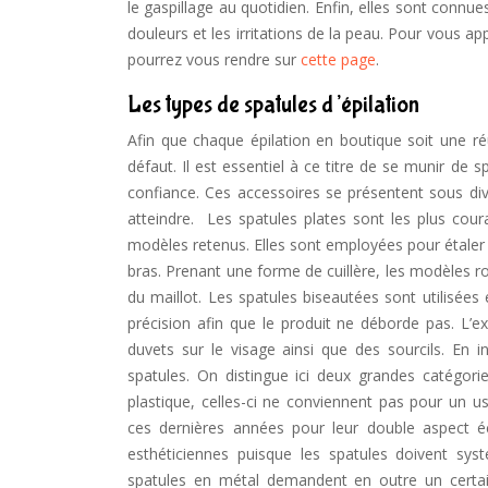
le gaspillage au quotidien. Enfin, elles sont conn
douleurs et les irritations de la peau. Pour vous a
pourrez vous rendre sur
cette page
.
Les types de spatules d’épilation
Afin que chaque épilation en boutique soit une réu
défaut. Il est essentiel à ce titre de se munir de 
confiance. Ces accessoires se présentent sous di
atteindre. Les spatules plates sont les plus couran
modèles retenus. Elles sont employées pour étaler 
bras. Prenant une forme de cuillère, les modèles rond
du maillot. Les spatules biseautées sont utilisées
précision afin que le produit ne déborde pas. L’e
duvets sur le visage ainsi que des sourcils. En in
spatules. On distingue ici deux grandes catégori
plastique, celles-ci ne conviennent pas pour un 
ces dernières années pour leur double aspect é
esthéticiennes puisque les spatules doivent syst
spatules en métal demandent en outre un certain 