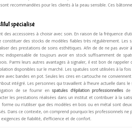
t sont recommandées pour les clients à la peau sensible. Ces bâtonne
titut spécialisé
t des accessoires à choisir avec soin. En raison de la fréquence d’uti
se constituer des stocks de modèles fiables très régulièrement. Les 
ser des prestations de soins esthétiques. Afin de de ne pas avoir à 
 donc indispensable de toujours avoir en stock suffisamment de spat
ois. Parmi leurs autres avantages à signaler, il est bon de rappeler
ilation disponibles sur le marché. Les spatules sont utilisées à la fois
a cire avec bandes en pot. Seules les cires en cartouche ne conviennent 
bout intégré. Les personnes qui travaillent à l’heure actuelle dans le
ligation de se fournir en
spatules d’épilation professionnelles
de 
er les prestations réalisées dans un institut et contribuer à la sati
ue forme ou n’utiliser que des modèles en bois ou en métal sont deux
osés. Dans ce contexte, on comprend pourquoi les professionnels ne 
xigences de fiabilité, d’efficience et de confort.