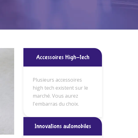
Accessoires High-tech
Plusieurs accessoires
high tech existent sur le
marché. Vous aurez
l'embarras du choix.
Innovations automobiles