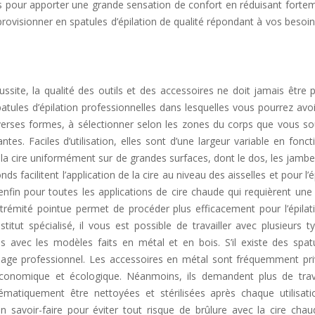
ues pour apporter une grande sensation de confort en réduisant forte
pprovisionner en spatules d’épilation de qualité répondant à vos besoi
ssite, la qualité des outils et des accessoires ne doit jamais être 
spatules d’épilation professionnelles dans lesquelles vous pourrez avo
verses formes, à sélectionner selon les zones du corps que vous so
tes. Faciles d’utilisation, elles sont d’une largeur variable en fonc
la cire uniformément sur de grandes surfaces, dont le dos, les jambe
s facilitent l’application de la cire au niveau des aisselles et pour l’é
 enfin pour toutes les applications de cire chaude qui requièrent un
xtrémité pointue permet de procéder plus efficacement pour l’épilat
stitut spécialisé, il vous est possible de travailler avec plusieurs 
es avec les modèles faits en métal et en bois. S’il existe des spat
usage professionnel. Les accessoires en métal sont fréquemment priv
conomique et écologique. Néanmoins, ils demandent plus de trav
ématiquement être nettoyées et stérilisées après chaque utilisati
savoir-faire pour éviter tout risque de brûlure avec la cire chau