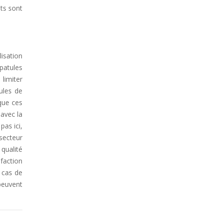
ts sont
lisation
spatules
limiter
ules de
 que ces
 avec la
pas ici,
 secteur
qualité
sfaction
 cas de
peuvent