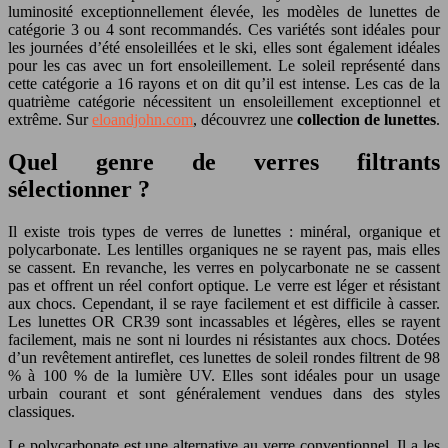
luminosité exceptionnellement élevée, les modèles de lunettes de
catégorie 3 ou 4 sont recommandés. Ces variétés sont idéales pour
les journées d’été ensoleillées et le ski, elles sont également idéales
pour les cas avec un fort ensoleillement. Le soleil représenté dans
cette catégorie a 16 rayons et on dit qu’il est intense. Les cas de la
quatrième catégorie nécessitent un ensoleillement exceptionnel et
extrême. Sur
eloandjohn.com
, découvrez une
collection de lunettes
.
Quel genre de verres filtrants
sélectionner ?
Il existe trois types de verres de lunettes : minéral, organique et
polycarbonate. Les lentilles organiques ne se rayent pas, mais elles
se cassent. En revanche, les verres en polycarbonate ne se cassent
pas et offrent un réel confort optique. Le verre est léger et résistant
aux chocs. Cependant, il se raye facilement et est difficile à casser.
Les lunettes OR CR39 sont incassables et légères, elles se rayent
facilement, mais ne sont ni lourdes ni résistantes aux chocs. Dotées
d’un revêtement antireflet, ces lunettes de soleil rondes filtrent de 98
% à 100 % de la lumière UV. Elles sont idéales pour un usage
urbain courant et sont généralement vendues dans des styles
classiques.
Le polycarbonate est une alternative au verre conventionnel. Il a les