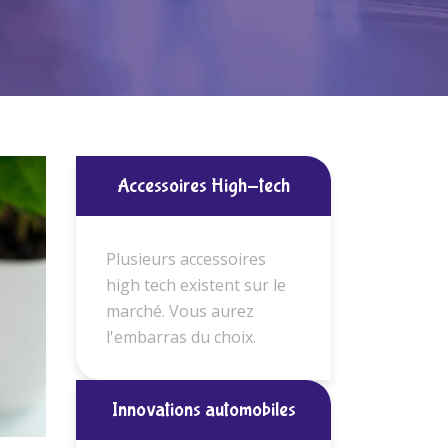
Accessoires High-tech
Plusieurs accessoires
high tech existent sur le
marché. Vous aurez
l'embarras du choix.
Innovations automobiles