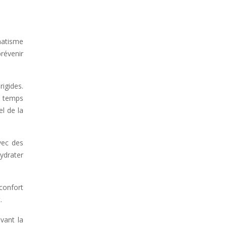
matisme
prévenir
rigides.
st temps
l de la
vec des
ydrater
nconfort
.
avant la