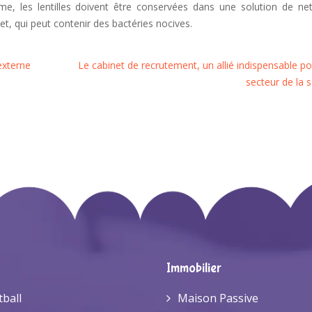
me, les lentilles doivent être conservées dans une solution de ne
et, qui peut contenir des bactéries nocives.
externe
Le cabinet de recrutement, un allié indispensable po
secteur de la 
Immobilier
tball
Maison Passive