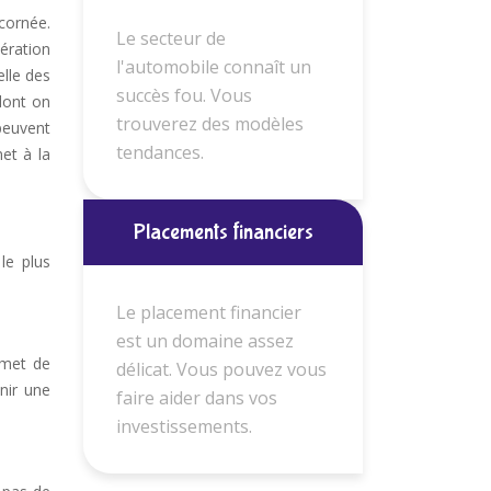
cornée.
Le secteur de
pération
l'automobile connaît un
elle des
succès fou. Vous
dont on
trouverez des modèles
 peuvent
tendances.
et à la
Placements financiers
le plus
Le placement financier
est un domaine assez
rmet de
délicat. Vous pouvez vous
nir une
faire aider dans vos
investissements.