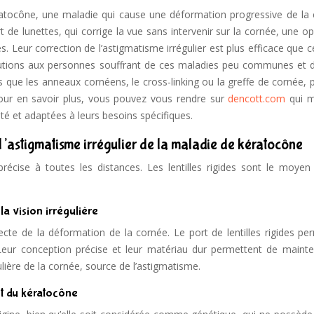
atocône, une maladie qui cause une déformation progressive de la 
ort de lunettes, qui corrige la vue sans intervenir sur la cornée, une o
des. Leur correction de l’astigmatisme irrégulier est plus efficace que c
lutions aux personnes souffrant de ces maladies peu communes et 
els que les anneaux cornéens, le cross-linking ou la greffe de cornée,
our en savoir plus, vous pouvez vous rendre sur
dencott.com
qui m
lité et adaptées à leurs besoins spécifiques.
e l’astigmatisme irrégulier de la maladie de kératocône
récise à toutes les distances. Les lentilles rigides sont le moyen 
la vision irrégulière
ecte de la déformation de la cornée. Le port de lentilles rigides pe
. Leur conception précise et leur matériau dur permettent de mainte
lière de la cornée, source de l’astigmatisme.
ent du kératocône