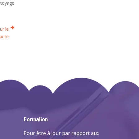
ttoyage
ur le
santé
Formation
Pour être à jour par rapport aux