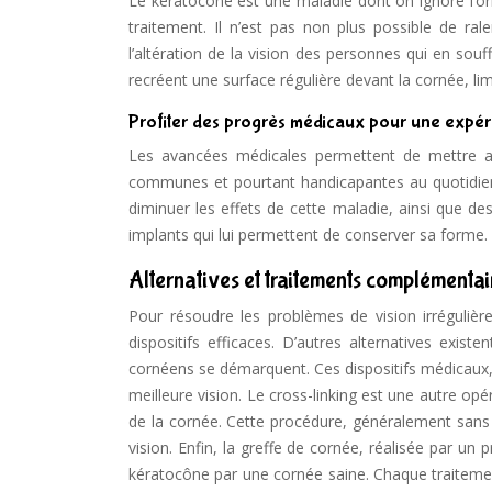
Le kératocône est une maladie dont on ignore l’or
traitement. Il n’est pas non plus possible de rale
l’altération de la vision des personnes qui en souff
recréent une surface régulière devant la cornée, limi
Profiter des progrès médicaux pour une expérie
Les avancées médicales permettent de mettre au
communes et pourtant handicapantes au quotidien. 
diminuer les effets de cette maladie, ainsi que de
implants qui lui permettent de conserver sa forme.
Alternatives et traitements complémentai
Pour résoudre les problèmes de vision irrégulière
dispositifs efficaces. D’autres alternatives exist
cornéens se démarquent. Ces dispositifs médicaux,
meilleure vision. Le cross-linking est une autre opé
de la cornée. Cette procédure, généralement sans 
vision. Enfin, la greffe de cornée, réalisée par u
kératocône par une cornée saine. Chaque traitemen