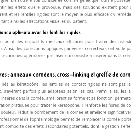
igine, bien qu’elle soit considérée comme génétique, qui ne possède
ntir les effets qu’elle provoque, mais des solutions existent pour c
rent et les lentilles rigides sont le moyen le plus efficace d’y remédie
tant ainsi les affectations visuelles du patient.
nce optimale avec les lentilles rigides
 point des dispositifs médicaux efficaces pour traiter des malad
Ainsi, des corrections optiques par verres correcteurs ont vu le jo
s techniques opératoires par laser qui consiste à insérer dans la co
res : anneaux cornéens, cross-linking et greffe de cor
 liés au kératocône, les lentilles de contact rigides ne sont pas le
ent, s’avérant parfois plus adaptées selon les cas. Parmi elles, les
 insérés dans la cornée, améliorent sa forme et sa fonction, permett
ration pratiquée pour traiter le kératocône. Il renforce les fibres de c
douleur, réduit le bombement de la cornée et améliore significative
n professionnel de l’ophtalmologie permet de remplacer la cornée por
t comporte des effets secondaires potentiels, dont la gestion s’effe