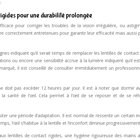
.
rigides pour une durabilité prolongée
ficace pour corriger les troubles de la vision irrégulière, ou astig
être correctement entretenues pour garantir leur efficacité mais aussi 
gnes indiquant qu’il serait temps de remplacer les lentilles de contact 
tations ou encore une sensibilité accrue à la lumière indiquent qu’il e
marqué, il est conseillé de consulter immédiatement un professionne
 ne doit pas excéder 12 heures par jour. Il est à noter que dormir a
 la santé de l’œil. Cela permet à l’œil de se reposer et de se réh
iter une période d’adaptation. Il est normal de ressentir un certain i
mps, l’œil s’habitue à la lentille et l’inconfort diminue progressivement
s aux lentilles de contact rigides, une hygiène rigoureuse des mains 