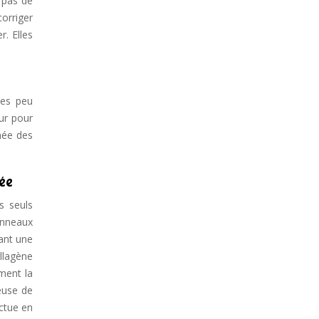
 pas de
orriger
r. Elles
ies peu
ur pour
rnée des
née
s seuls
 anneaux
ant une
ollagène
ment la
teuse de
ctue en