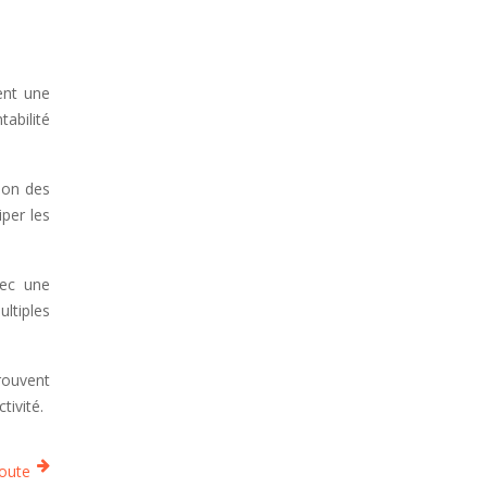
ient une
tabilité
tion des
iper les
vec une
ltiples
prouvent
tivité.
toute