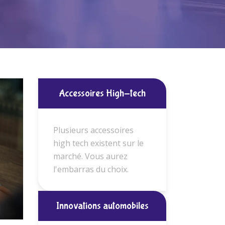
Accessoires High-tech
Plusieurs accessoires
high tech existent sur le
marché. Vous aurez
l'embarras du choix.
Innovations automobiles