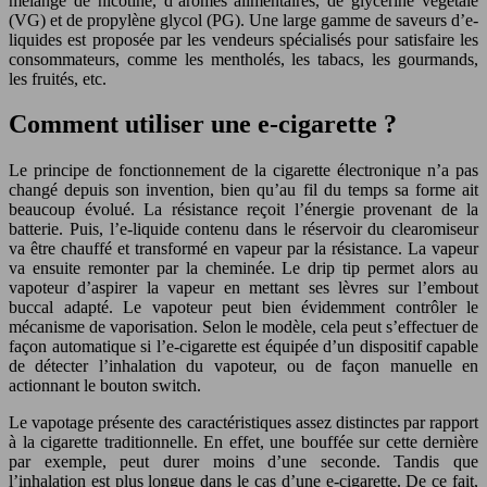
mélange de nicotine, d’arômes alimentaires, de glycérine végétale
(VG) et de propylène glycol (PG). Une large gamme de saveurs d’e-
liquides est proposée par les vendeurs spécialisés pour satisfaire les
consommateurs, comme les mentholés, les tabacs, les gourmands,
les fruités, etc.
Comment utiliser une e-cigarette ?
Le principe de fonctionnement de la cigarette électronique n’a pas
changé depuis son invention, bien qu’au fil du temps sa forme ait
beaucoup évolué. La résistance reçoit l’énergie provenant de la
batterie. Puis, l’e-liquide contenu dans le réservoir du clearomiseur
va être chauffé et transformé en vapeur par la résistance. La vapeur
va ensuite remonter par la cheminée. Le drip tip permet alors au
vapoteur d’aspirer la vapeur en mettant ses lèvres sur l’embout
buccal adapté. Le vapoteur peut bien évidemment contrôler le
mécanisme de vaporisation. Selon le modèle, cela peut s’effectuer de
façon automatique si l’e-cigarette est équipée d’un dispositif capable
de détecter l’inhalation du vapoteur, ou de façon manuelle en
actionnant le bouton switch.
Le vapotage présente des caractéristiques assez distinctes par rapport
à la cigarette traditionnelle. En effet, une bouffée sur cette dernière
par exemple, peut durer moins d’une seconde. Tandis que
l’inhalation est plus longue dans le cas d’une e-cigarette. De ce fait,